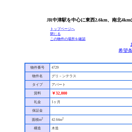
JR中津駅を中心に東西2.6km、南北4
トップページへ
閉じる
この物件の場所を確認
希望
物件番号
4729
物件名
グリ－ンテラス
タイプ
アパート
賃料
￥32,000
礼金
1ヶ月
保証金
2
2
面積m
42.64m
構造
木造