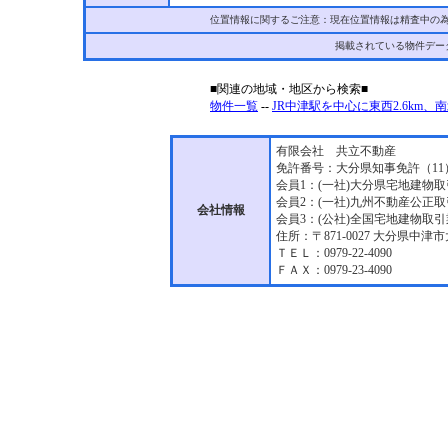
位置情報に関するご注意：現在位置情報は精査中の
掲載されている物件デー
■関連の地域・地区から検索■
物件一覧
--
JR中津駅を中心に東西2.6km、
有限会社 共立不動産
免許番号：大分県知事免許（11
会員1：(一社)大分県宅地建物
会員2：(一社)九州不動産公正
会社情報
会員3：(公社)全国宅地建物取
住所：〒871-0027 大分県中津市
ＴＥＬ：0979-22-4090
ＦＡＸ：0979-23-4090