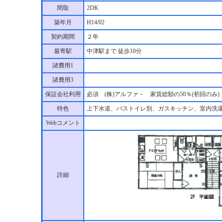
間取
2DK
築年月
H14/02
契約期間
２年
最寄駅
中津駅まで 徒歩10分
諸費用1
諸費用3
保証会社利用
必須 (株)アルファ－ 家賃総額の50％(初回のみ
特色
上下水道、バストイレ別、ガスキッチン、室内洗
Webコメント
詳細