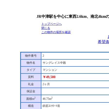
JR中津駅を中心に東西2.6km、南北4k
トップページへ
閉じる
この物件の場所を確認
希望
物件番号
2
物件名
サングレイス中殿
タイプ
マンション
賃料
￥49,500
礼金
2ヶ月
保証金
2
2
面積m
46.75m
構造
鉄筋ｺﾝｸﾘｰﾄ造