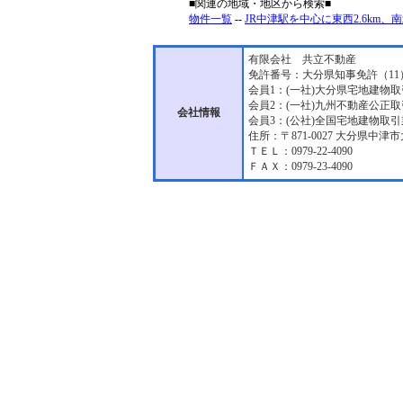
■関連の地域・地区から検索■
物件一覧
--
JR中津駅を中心に東西2.6km、
有限会社 共立不動産
免許番号：大分県知事免許（11
会員1：(一社)大分県宅地建物
会員2：(一社)九州不動産公正
会社情報
会員3：(公社)全国宅地建物取
住所：〒871-0027 大分県中津市
ＴＥＬ：0979-22-4090
ＦＡＸ：0979-23-4090