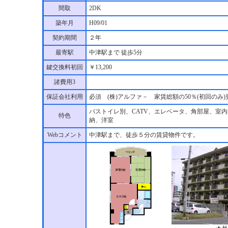
間取
2DK
築年月
H09/01
契約期間
２年
最寄駅
中津駅まで 徒歩5分
鍵交換料初回
￥13,200
諸費用3
保証会社利用
必須 (株)アルファ－ 家賃総額の50％(初回のみ
バストイレ別、CATV、エレベータ、角部屋、室
特色
納、洋室
Webコメント
中津駅まで、徒歩５分の賃貸物件です。