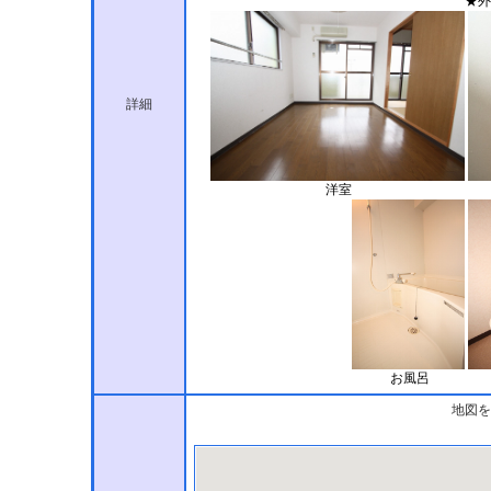
★外
詳細
洋室
お風呂
地図を