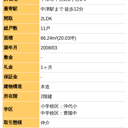
最寄駅
中津駅まで 徒歩12分
間取
2LDK
総戸数
11戸
面積
66.24m²(20.03坪)
築年月
2008/03
敷金
-
礼金
1ヶ月
保証金
-
建物構造
木造
所在階
2階建
小学校区：沖代小
学区
中学校区：豊陽中
取引態様
仲介