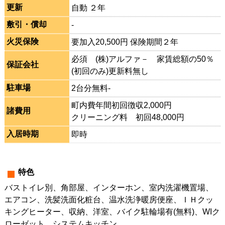
更新
自動 ２年
敷引・償却
-
火災保険
要加入20,500円 保険期間２年
必須 (株)アルファ－ 家賃総額の50％
保証会社
(初回のみ)更新料無し
駐車場
2台分無料-
町内費年間初回徴収2,000円
諸費用
クリーニング料 初回48,000円
入居時期
即時
特色
バストイレ別、角部屋、インターホン、室内洗濯機置場、
エアコン、洗髪洗面化粧台、温水洗浄暖房便座、ＩＨクッ
キングヒーター、収納、洋室、バイク駐輪場有(無料)、WIク
ローゼット、システムキッチン