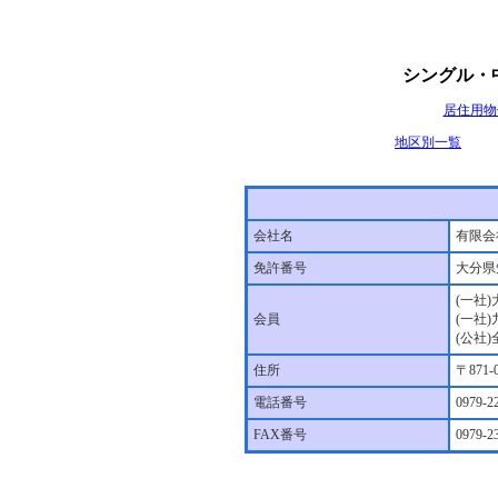
シングル・
居住用物
地区別一覧
会社名
有限会
免許番号
大分県
(一社
会員
(一社
(公社
住所
〒871
電話番号
0979-2
FAX番号
0979-2